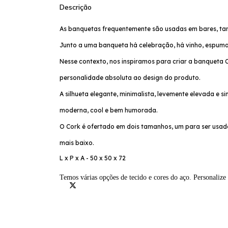
Descrição
As banquetas frequentemente são usadas em bares, tan
Junto a uma banqueta há celebração, há vinho, espuma
Nesse contexto, nos inspiramos para criar a banqueta 
personalidade absoluta ao design do produto.
A silhueta elegante, minimalista, levemente elevada e 
moderna, cool e bem humorada.
O Cork é ofertado em dois tamanhos, um para ser usado
mais baixo.
L x P x A - 50 x 50 x 72
Temos várias opções de tecido e cores do aço. Personaliz