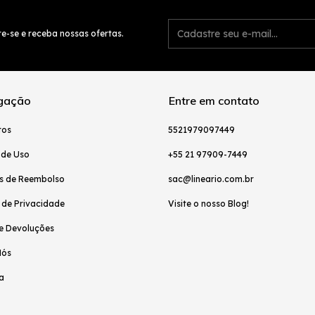
e-se e receba nossas ofertas.
gação
Entre em contato
tos
5521979097449
 de Uso
+55 21 97909-7449
as de Reembolso
sac@lineario.com.br
a de Privacidade
Visite o nosso Blog!
e Devoluções
Nós
a