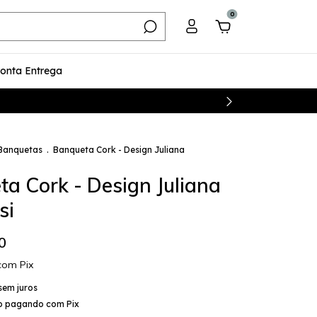
0
ronta Entrega
Banquetas
.
Banqueta Cork - Design Juliana
a Cork - Design Juliana
si
0
com
Pix
sem juros
o
pagando com Pix