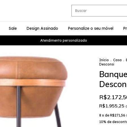
Sale
Design Assinado
Personalize o seu móvel
P
Atendimento personalizado
Início
.
Casa
.
Desconsi
Banquet
Descon
R$2.172,5
R$1.955,25
8
x de
R$271,56
10% de descont