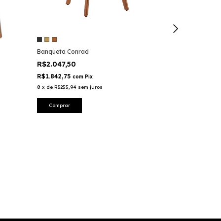
Banqueta Magre
Banqueta Conrad
R$5.200,00
R$2.047,50
R$4.680,00
co
R$1.842,75
com
Pix
8
x
de
R$650,00
s
8
x
de
R$255,94
sem juros
Comprar