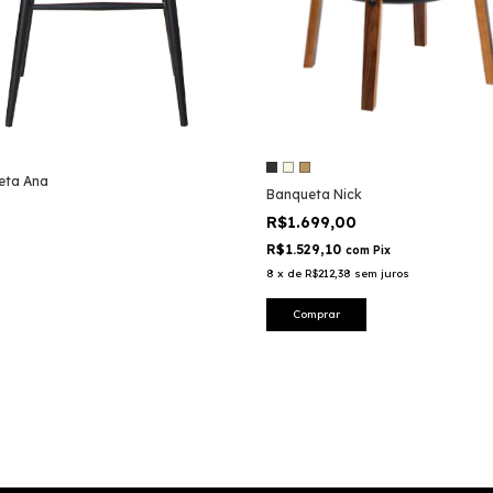
eta Ana
Banqueta Nick
R$1.699,00
R$1.529,10
com
Pix
8
x
de
R$212,38
sem juros
Comprar